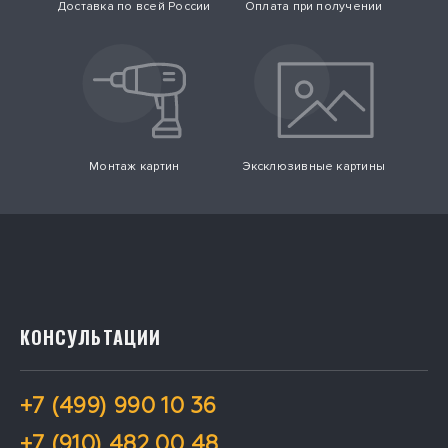
Доставка по всей России
Оплата при получении
и изюминки.
полиптихи. Масштабные мультипанели из 4 и более сегментов.
Самодостаточные модульные позиции создают
основополагающий стилистический акцент.
Модули размещают на стене с помощью:
жидких гвоздей;
Монтаж картин
Эксклюзивные картины
липучек;
двухстороннего скотча или других соединяющих материалов.
КОНСУЛЬТАЦИИ
+7 (499) 990 10 36
+7 (910) 482 00 48