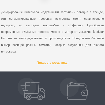
Декорирование интерьера модульными картинами сегодня в тренде,
эти сегментированные творения искусства стоят сравнительно
недорого, но выглядят масштабно и эффектно. Приобрести
современные объёмные полотна можно в интернет-магазине Modular
Pictures — непосредственно у производителя. Предлагаем большой
выбор позиций разных тематик, которые актуальны для любого
интерьера.
Показать весь текст
НАШ ИНТЕРНЕТ-МАГАЗИН — ПЛОЩАДКА С УНИКАЛЬНОЙ
ПРОДУКЦИЕЙ. В КАТАЛОГЕ ЕСТЬ:
диптихи. Небольшие панно, состоящие из 2 сегментов.
Идеально вписываются в небольшие пространства. Выглядят
элегантно и аккуратно.
триптихи. Объемные картины, которые состоят из 3 сегментов.
Подходят для комнат средних размеров, где не хватает декора